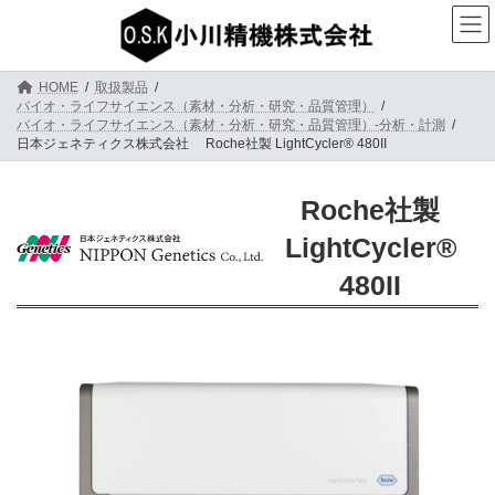
コ
ナ
ン
ビ
テ
ゲ
ン
ー
ツ
シ
HOME
取扱製品
へ
ョ
バイオ・ライフサイエンス（素材・分析・研究・品質管理）
バイオ・ライフサイエンス（素材・分析・研究・品質管理）-分析・計測
ス
ン
日本ジェネティクス株式会社 Roche社製 LightCycler® 480II
キ
に
ッ
移
プ
動
Roche社製
LightCycler®
480II