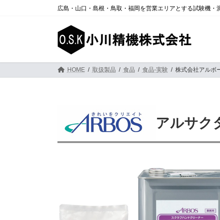
コ
ナ
広島・山口・島根・鳥取・福岡を営業エリアとする試験機・
ン
ビ
テ
ゲ
ン
ー
ツ
シ
へ
ョ
ス
ン
HOME
取扱製品
食品
食品-実験
株式会社アルボ
キ
に
ッ
移
プ
動
アルサク