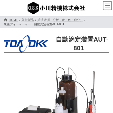
コ
ナ
ン
ビ
テ
ゲ
ン
ー
ツ
シ
HOME
取扱製品
環境計測・分析（音・色・成分）
へ
ョ
東亜ディーケーケー 自動滴定装置AUT-801
ス
ン
キ
に
ッ
移
自動滴定装置AUT-
プ
動
801