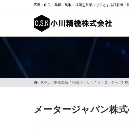
コ
ナ
広島・山口・島根・鳥取・福岡を営業エリアとする試験機・
ン
ビ
テ
ゲ
ン
ー
ツ
シ
へ
ョ
ス
ン
キ
に
ッ
移
プ
動
HOME
取扱製品
掲載メーカー
メータージャパン株
メータージャパン株式