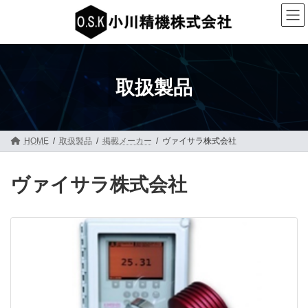
コ
ナ
ン
ビ
テ
ゲ
ン
ー
ツ
シ
へ
ョ
ス
ン
取扱製品
キ
に
ッ
移
プ
動
HOME
取扱製品
掲載メーカー
ヴァイサラ株式会社
ヴァイサラ株式会社