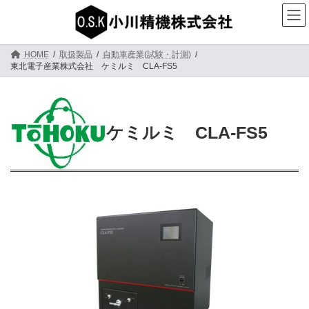
コ
ナ
ン
ビ
テ
ゲ
ン
ー
ツ
シ
HOME
取扱製品
自動車産業(試験・計測)
へ
ョ
東北電子産業株式会社 ケミルミ CLA-FS5
ス
ン
キ
に
ッ
移
プ
動
ケミルミ CLA-FS5