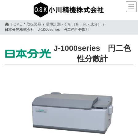
コ
ナ
ン
ビ
テ
ゲ
ン
ー
ツ
シ
HOME
取扱製品
環境計測・分析（音・色・成分）
へ
ョ
日本分光株式会社 J-1000series 円二色性分散計
ス
ン
キ
に
ッ
移
J-1000series 円二色
プ
動
性分散計