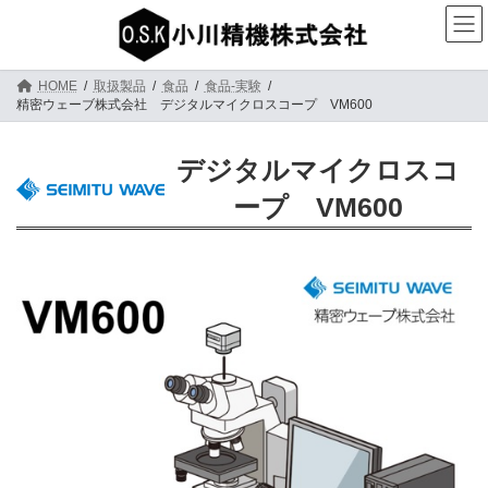
コ
ナ
ン
ビ
テ
ゲ
ン
ー
ツ
シ
HOME
取扱製品
食品
食品-実験
へ
ョ
精密ウェーブ株式会社 デジタルマイクロスコープ VM600
ス
ン
キ
に
ッ
移
デジタルマイクロスコ
プ
動
ープ VM600