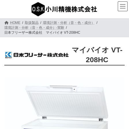
コ
ナ
ン
ビ
テ
ゲ
ン
ー
ツ
シ
HOME
取扱製品
環境計測・分析（音・色・成分）
へ
ョ
環境計測・分析（音・色・成分）-実験
日本フリーザー株式会社 マイバイオ VT-208HC
ス
ン
キ
に
ッ
移
マイバイオ VT-
プ
動
208HC